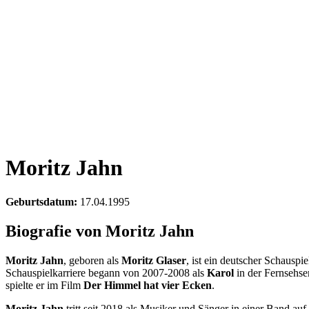
Moritz Jahn
Geburtsdatum:
17.04.1995
Biografie von Moritz Jahn
Moritz Jahn
, geboren als
Moritz Glaser
, ist ein deutscher Schausp
Schauspielkarriere begann von 2007-2008 als
Karol
in der Fernsehse
spielte er im Film
Der Himmel hat vier Ecken
.
Moritz Jahn
tritt seit 2018 als Musiker und Sänger in einer Band auf.