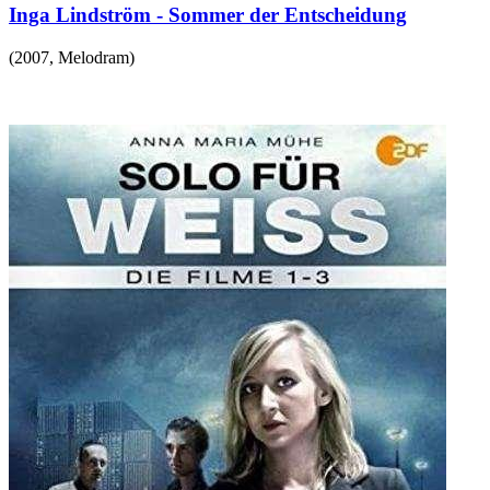
Inga Lindström - Sommer der Entscheidung
(
2007
,
Melodram
)