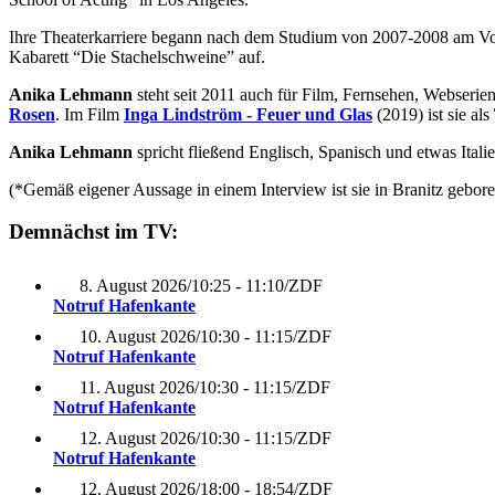
Ihre Theaterkarriere begann nach dem Studium von 2007-2008 am Vol
Kabarett “Die Stachelschweine” auf.
Anika Lehmann
steht seit 2011 auch für Film, Fernsehen, Webserie
Rosen
. Im Film
Inga Lindström - Feuer und Glas
(2019) ist sie als
Anika Lehmann
spricht fließend Englisch, Spanisch und etwas Italie
(*Gemäß eigener Aussage in einem Interview ist sie in Branitz gebore
Demnächst im TV:
8. August 2026
/
10:25 - 11:10
/
ZDF
Notruf Hafenkante
10. August 2026
/
10:30 - 11:15
/
ZDF
Notruf Hafenkante
11. August 2026
/
10:30 - 11:15
/
ZDF
Notruf Hafenkante
12. August 2026
/
10:30 - 11:15
/
ZDF
Notruf Hafenkante
12. August 2026
/
18:00 - 18:54
/
ZDF