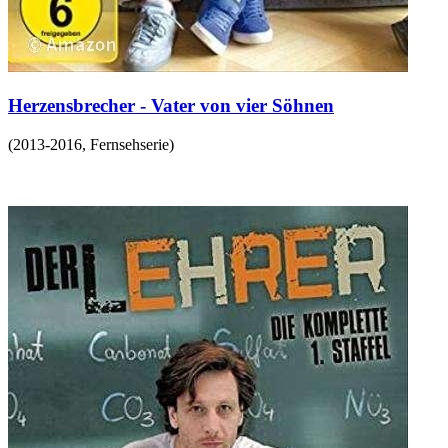
Herzensbrecher - Vater von vier Söhnen
(
2013-2016
,
Fernsehserie
)