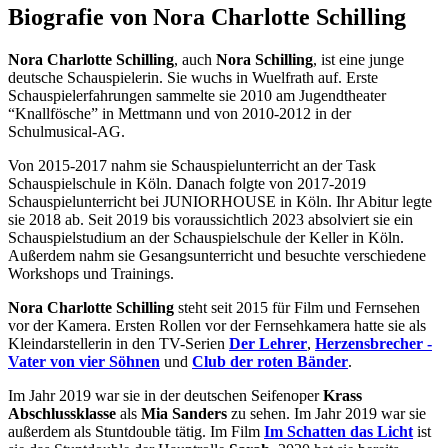
Biografie von Nora Charlotte Schilling
Nora Charlotte Schilling
, auch
Nora Schilling
, ist eine junge
deutsche Schauspielerin. Sie wuchs in Wuelfrath auf. Erste
Schauspielerfahrungen sammelte sie 2010 am Jugendtheater
“Knallfösche” in Mettmann und von 2010-2012 in der
Schulmusical-AG.
Von 2015-2017 nahm sie Schauspielunterricht an der Task
Schauspielschule in Köln. Danach folgte von 2017-2019
Schauspielunterricht bei JUNIORHOUSE in Köln. Ihr Abitur legte
sie 2018 ab. Seit 2019 bis voraussichtlich 2023 absolviert sie ein
Schauspielstudium an der Schauspielschule der Keller in Köln.
Außerdem nahm sie Gesangsunterricht und besuchte verschiedene
Workshops und Trainings.
Nora Charlotte Schilling
steht seit 2015 für Film und Fernsehen
vor der Kamera. Ersten Rollen vor der Fernsehkamera hatte sie als
Kleindarstellerin in den TV-Serien
Der Lehrer
,
Herzensbrecher -
Vater von vier Söhnen
und
Club der roten Bänder
.
Im Jahr 2019 war sie in der deutschen Seifenoper
Krass
Abschlussklasse
als
Mia Sanders
zu sehen. Im Jahr 2019 war sie
außerdem als Stuntdouble tätig. Im Film
Im Schatten das Licht
ist