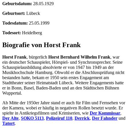
Geburtsdatum:
28.05.1929
Geburtsort:
Lübeck
Todesdatum:
25.05.1999
Todesort:
Heidelberg
Biografie von Horst Frank
Horst Frank
, bürgerlich
Horst Bernhard Wilhelm Frank
, war
ein deutscher Schauspieler, Hörspiel- und Synchronsprecher. Seine
Schauspielausbildung absolvierte er von 1947 bis 1949 an der
Musikhochschule Hamburg. Obwohl er die Abschlussprüfung nicht
bestanden hatte, bekam er 1950 sein erstes Engagement am
Stadttheater seiner Heimatstadt Lübeck. Weitere Engagements hatte
er in Bonn, Basel, Baden-Baden und an den Städtischen Bühnen
Wuppertal.
Ab Mitte der 1950er Jahre stand er auch für Film und Fernsehen vor
der Kamera, wobei er häufig in negativen Rollen besetzt wurde. Er
spielte in Antikriegsfilmen und Krimiserien, wie
Der Kommissar
,
Der Alte
,
SOKO 5113
,
Polizeiruf 110
,
Derrick
,
Der Fahnder
und
Tatort
.