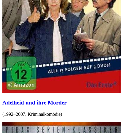
Adelheid und ihre Mörder
(
1992–2007
,
Kriminalkomödie
)