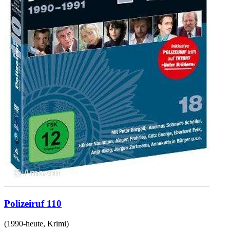
Polizeiruf 110
(
1990-heute
,
Krimi
)