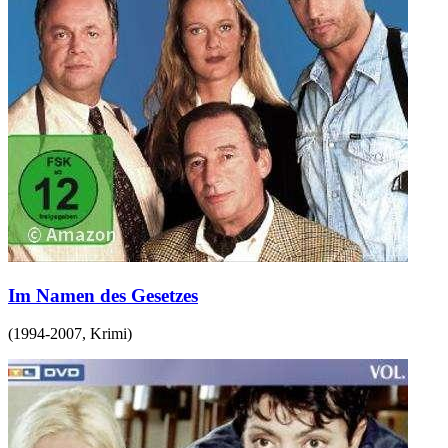
Im Namen des Gesetzes
(
1994-2007
,
Krimi
)