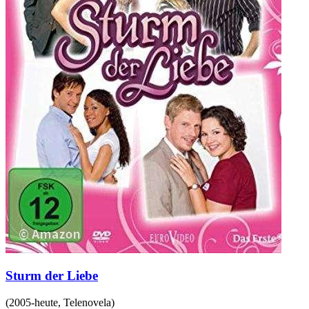
Sturm der Liebe
(
2005-heute
,
Telenovela
)