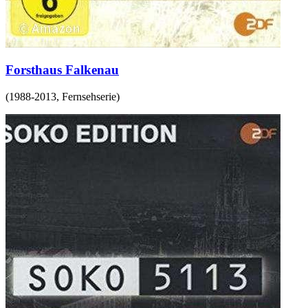
Forsthaus Falkenau
(
1988-2013
,
Fernsehserie
)