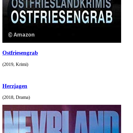
Ostfriesengrab
(
2019
,
Krimi
)
Herzjagen
(
2018
,
Drama
)