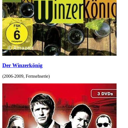
Der Winzerkönig
(
2006-2009
,
Fernsehserie
)