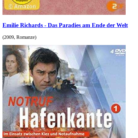
Emilie Richards - Das Paradies am Ende der Welt
(
2009
,
Romanze
)