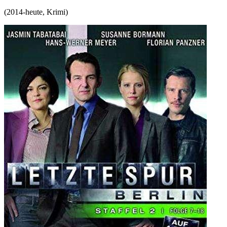
(
2014-heute
,
Krimi
)