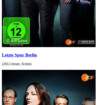
Letzte Spur Berlin
(
2012-heute
,
Krimi
)