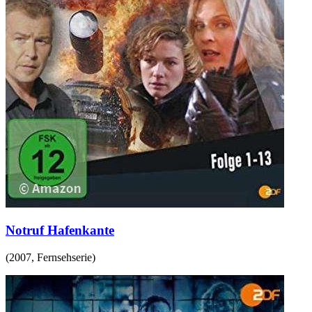
Notruf Hafenkante
(
2007
,
Fernsehserie
)