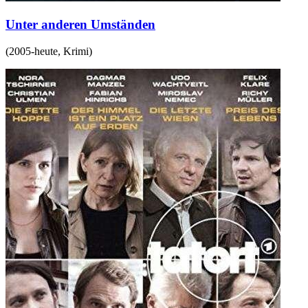
Unter anderen Umständen
(
2005-heute
,
Krimi
)