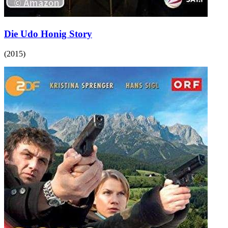
Die Udo Honig Story
(
2015
)