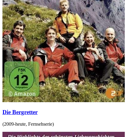
Die Bergretter
(
2009-heute
,
Fernsehserie
)