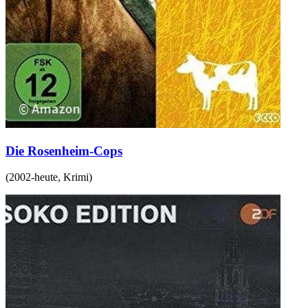
Die Rosenheim-Cops
(
2002-heute
,
Krimi
)