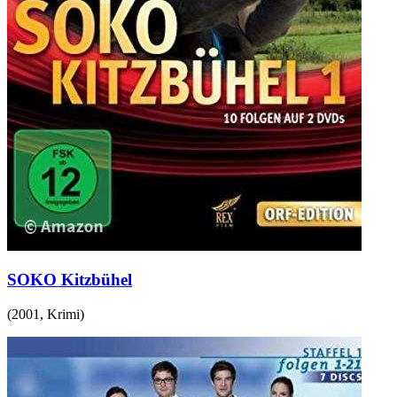
SOKO Kitzbühel
(
2001
,
Krimi
)