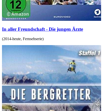
In aller Freundschaft - Die jungen Ärzte
(
2014-heute
,
Fernsehserie
)