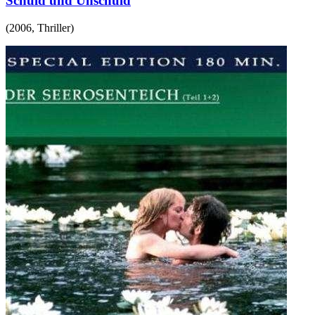
Schuld und Unschuld
(
2006
,
Thriller
)