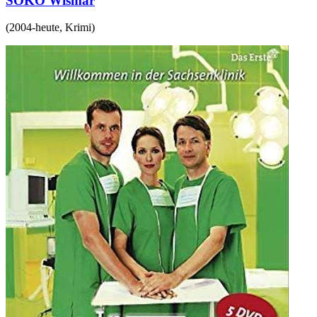
SOKO Wismar
(
2004-heute
,
Krimi
)