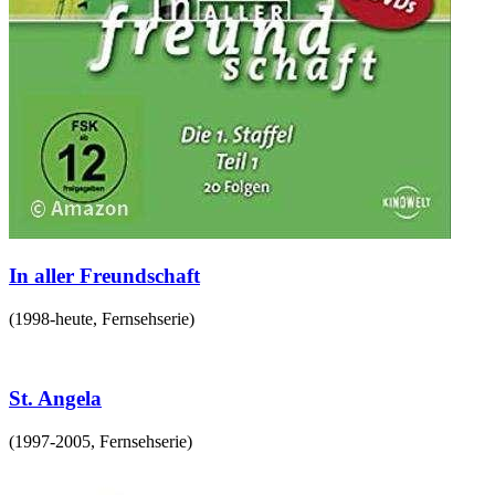
In aller Freundschaft
(
1998-heute
,
Fernsehserie
)
St. Angela
(
1997-2005
,
Fernsehserie
)