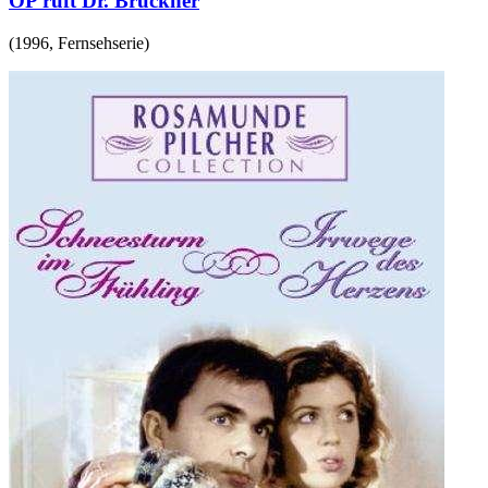
OP ruft Dr. Bruckner
(
1996
,
Fernsehserie
)