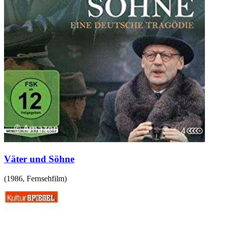
Väter und Söhne
(
1986
,
Fernsehfilm
)