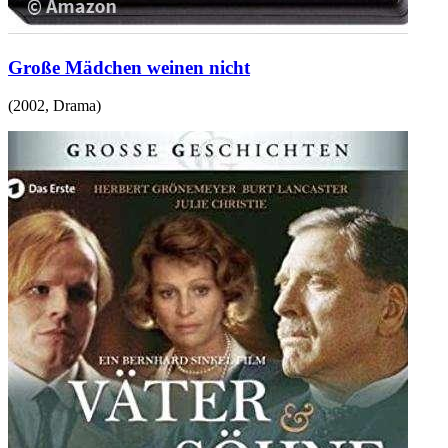
Große Mädchen weinen nicht
(
2002
,
Drama
)