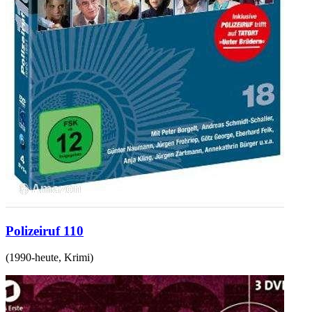
Polizeiruf 110
(
1990-heute
,
Krimi
)