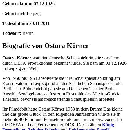
Geburtsdatum:
03.12.1926
Geburtsort:
Leipzig
Todesdatum:
30.11.2011
Todesort:
Berlin
Biografie von Ostara Körner
Ostara Körner
war eine deutsche Schauspielerin, die vor allem
durch DEFA-Produktionen bekannt wurde. Sie kam am 03.12.1926
in Leipzig zur Welt.
Von 1950 bis 1953 absolvierte sie ihre Schauspielausbildung am
Konservatorium Leipzig und an der Staatlichen Schauspielschule
Berlin. Ihr Bühnendebüt gab sie am Deutschen Theater Berlin.
Anschließend gehörte sie fest zum Ensemble des Maxim-Gorki-
Theaters, bevor sie als freischaffende Schauspielerin arbeitete.
Ihr Filmdebüt hatte Ostara Körner 1953 in dem Drama Das kleine
und das große Glück. In den folgenden Jahrzehnten wirkte sie in
mehr als 40 Film- und Fernsehproduktionen mit, überwiegend für
die DEFA und das Fernsehen der DDR. Dazu zählten
König
Drosselbart
,
Zeit der Störche
und
Leichensache Zernik
.