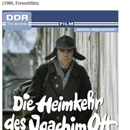
(
1980
,
Fernsehfilm
)