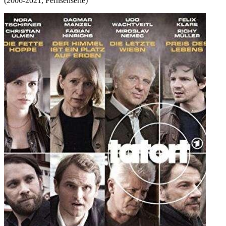
(
2006-2021
,
Fernsehserie
)