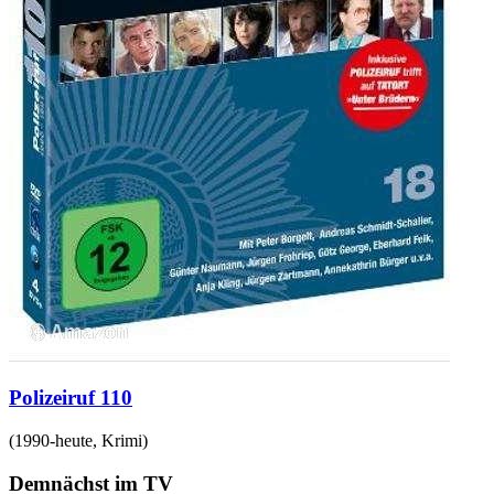
Polizeiruf 110
(
1990-heute
,
Krimi
)
Demnächst im TV