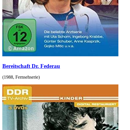
Bereitschaft Dr. Federau
(
1988
,
Fernsehserie
)