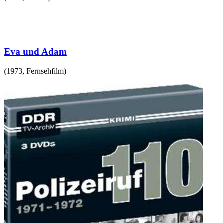
Eva und Adam
(
1973
,
Fernsehfilm
)