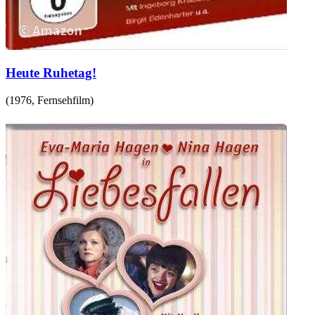
Heute Ruhetag!
(
1976
,
Fernsehfilm
)