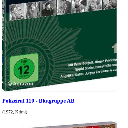
Polizeiruf 110 - Blutgruppe AB
(
1972
,
Krimi
)