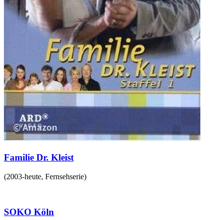
Familie Dr. Kleist
(
2003-heute
,
Fernsehserie
)
SOKO Köln