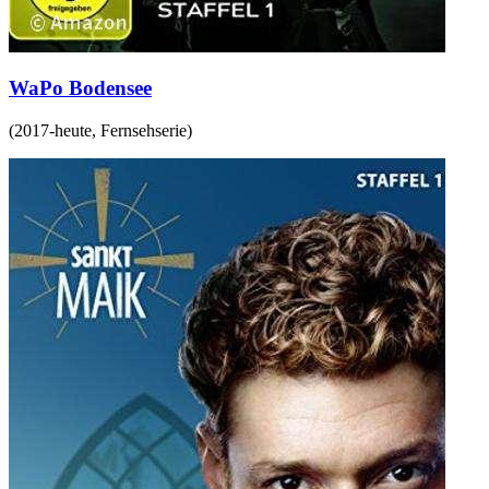
WaPo Bodensee
(
2017-heute
,
Fernsehserie
)