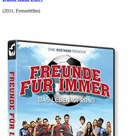
(
2011
,
Fernsehfilm
)