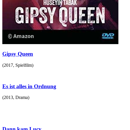
Gipsy Queen
(
2017
,
Spielfilm
)
Es ist alles in Ordnung
(
2013
,
Drama
)
Dann kam Lucy