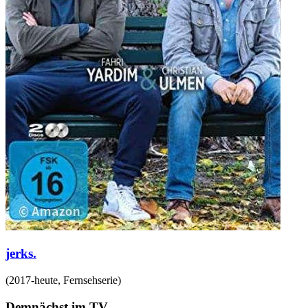
jerks.
(
2017-heute
,
Fernsehserie
)
Demnächst im TV