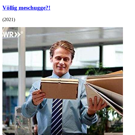
Völlig meschugge?!
(
2021
)