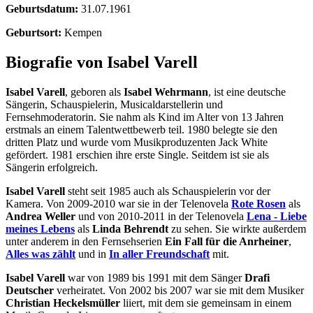
Geburtsdatum:
31.07.1961
Geburtsort:
Kempen
Biografie von Isabel Varell
Isabel Varell
, geboren als
Isabel Wehrmann
, ist eine deutsche
Sängerin, Schauspielerin, Musicaldarstellerin und
Fernsehmoderatorin. Sie nahm als Kind im Alter von 13 Jahren
erstmals an einem Talentwettbewerb teil. 1980 belegte sie den
dritten Platz und wurde vom Musikproduzenten Jack White
gefördert. 1981 erschien ihre erste Single. Seitdem ist sie als
Sängerin erfolgreich.
Isabel Varell
steht seit 1985 auch als Schauspielerin vor der
Kamera. Von 2009-2010 war sie in der Telenovela
Rote Rosen
als
Andrea Weller
und von 2010-2011 in der Telenovela
Lena - Liebe
meines Lebens
als
Linda Behrendt
zu sehen. Sie wirkte außerdem
unter anderem in den Fernsehserien
Ein Fall für die Anrheiner
,
Alles was zählt
und in
In aller Freundschaft
mit.
Isabel Varell
war von 1989 bis 1991 mit dem Sänger
Drafi
Deutscher
verheiratet. Von 2002 bis 2007 war sie mit dem Musiker
Christian Heckelsmüller
liiert, mit dem sie gemeinsam in einem