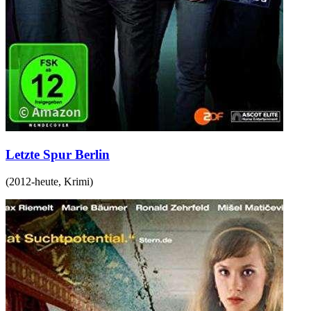
Letzte Spur Berlin
(
2012-heute
,
Krimi
)