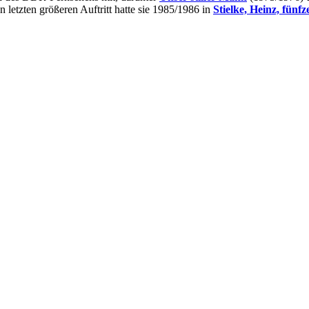
 letzten größeren Auftritt hatte sie 1985/1986 in
Stielke, Heinz, fün