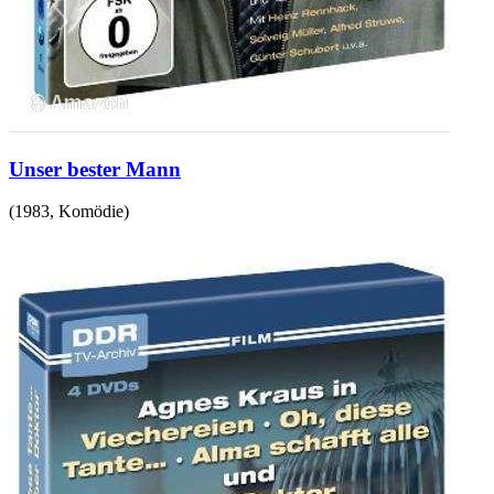
Unser bester Mann
(
1983
,
Komödie
)