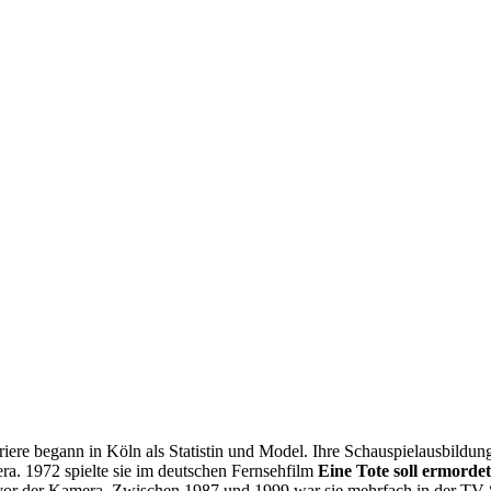
rriere begann in Köln als Statistin und Model. Ihre Schauspielausbildu
ra. 1972 spielte sie im deutschen Fernsehfilm
Eine Tote soll ermorde
vor der Kamera. Zwischen 1987 und 1999 war sie mehrfach in der TV-