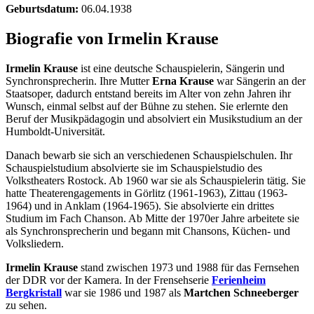
Geburtsdatum:
06.04.1938
Biografie von Irmelin Krause
Irmelin Krause
ist eine deutsche Schauspielerin, Sängerin und
Synchronsprecherin. Ihre Mutter
Erna Krause
war Sängerin an der
Staatsoper, dadurch entstand bereits im Alter von zehn Jahren ihr
Wunsch, einmal selbst auf der Bühne zu stehen. Sie erlernte den
Beruf der Musikpädagogin und absolviert ein Musikstudium an der
Humboldt-Universität.
Danach bewarb sie sich an verschiedenen Schauspielschulen. Ihr
Schauspielstudium absolvierte sie im Schauspielstudio des
Volkstheaters Rostock. Ab 1960 war sie als Schauspielerin tätig. Sie
hatte Theaterengagements in Görlitz (1961-1963), Zittau (1963-
1964) und in Anklam (1964-1965). Sie absolvierte ein drittes
Studium im Fach Chanson. Ab Mitte der 1970er Jahre arbeitete sie
als Synchronsprecherin und begann mit Chansons, Küchen- und
Volksliedern.
Irmelin Krause
stand zwischen 1973 und 1988 für das Fernsehen
der DDR vor der Kamera. In der Frensehserie
Ferienheim
Bergkristall
war sie 1986 und 1987 als
Martchen Schneeberger
zu sehen.