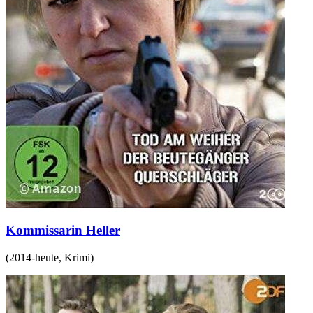
Kommissarin Heller
(
2014-heute
,
Krimi
)