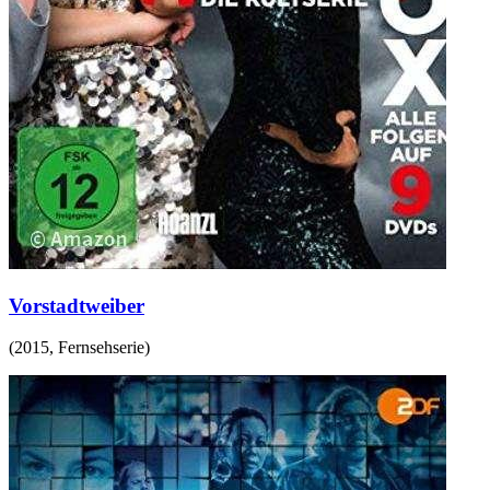
Vorstadtweiber
(
2015
,
Fernsehserie
)