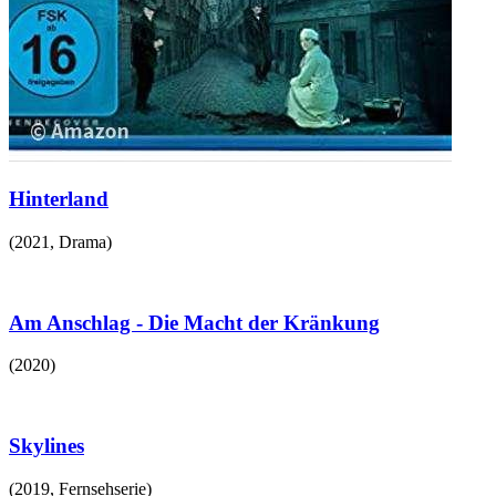
Hinterland
(
2021
,
Drama
)
Am Anschlag - Die Macht der Kränkung
(
2020
)
Skylines
(
2019
,
Fernsehserie
)