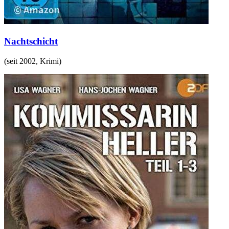
Nachtschicht
(
seit 2002
,
Krimi
)