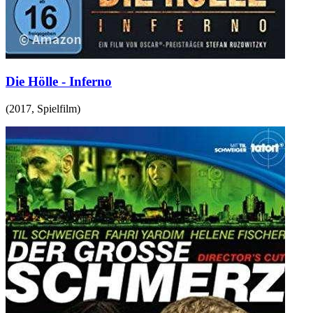
Die Hölle - Inferno
(
2017
,
Spielfilm
)