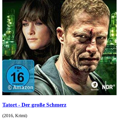
Tatort - Der große Schmerz
(
2016
,
Krimi
)