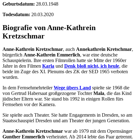
Geburtsdatum:
28.03.1948
Todesdatum:
20.03.2020
Biografie von Anne-Kathrein
Kretzschmar
Anne-Kathrein Kretzschmar
, auch
Annekathrein Kretschmar
,
bürgerlich
Anne-Kathrein Emmerlich
, war eine deutsche
Schauspielerin. Ihre ersten Filmrollen hatte sie Mitte der 1960er
Jahre in den Filmen
Karla
und
Denk bloß nicht, ich heule
, die
beide im Zuge des XI. Plenums des ZK der SED 1965 verboten
wurden.
In dem Fernsehmehrteiler
Wege übers Land
spielte sie 1968 die
von Gertrud Habersaat großgezogene Tochter
Mala
, die das Kind
jüdischer Eltern war. Sie stand bis 1992 in einigen Rollen fürs
Fernsehen vor der Kamera.
Sie spielte auch Theater. Sie hatte Engagements in Dresden, so am
Staatsschauspiel Dresden und am Theater der jungen Generation.
Anne-Kathrein Kretzschmar
war ab 1979 mit dem Opernsänger
Gunther Emmerlich
verheiratet. Ab 2014 lebte das Paar getrennt.