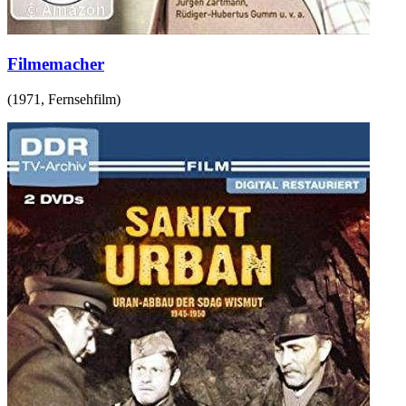
Filmemacher
(
1971
,
Fernsehfilm
)