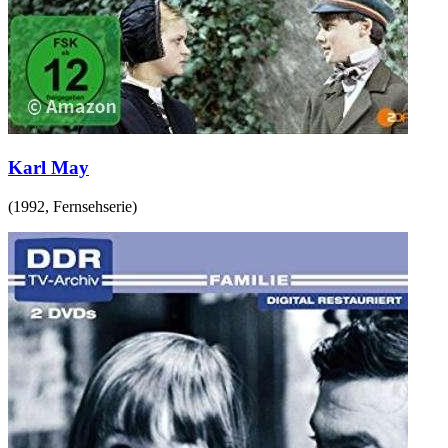
Karl May
(
1992
,
Fernsehserie
)