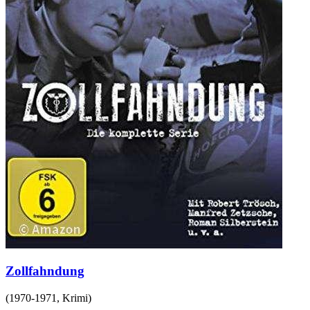
Zollfahndung
(
1970-1971
,
Krimi
)