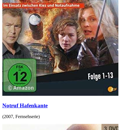
Notruf Hafenkante
(
2007
,
Fernsehserie
)