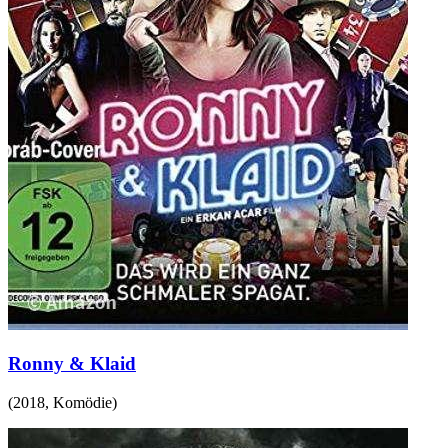
Ronny & Klaid
(
2018
,
Komödie
)