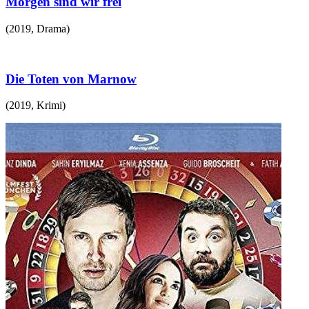
Morgen sind wir frei
(
2019
,
Drama
)
Die Toten von Marnow
(
2019
,
Krimi
)