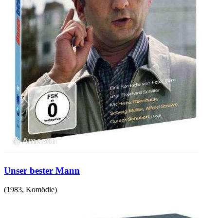
Unser bester Mann
(
1983
,
Komödie
)