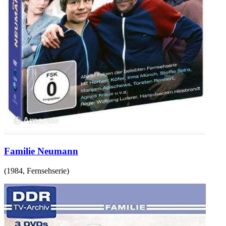
Familie Neumann
(
1984
,
Fernsehserie
)