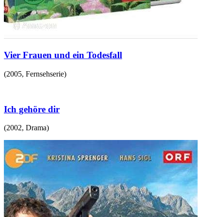
Vier Frauen und ein Todesfall
(
2005
,
Fernsehserie
)
Ich gehöre dir
(
2002
,
Drama
)