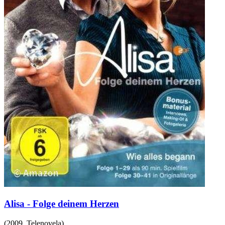
Alisa - Folge deinem Herzen
(
2009
,
Telenovela
)