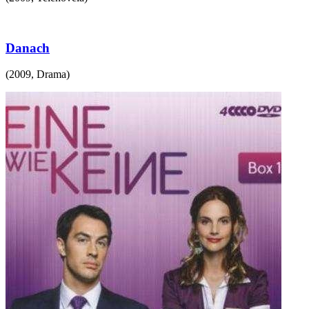
Danach
(
2009
,
Drama
)