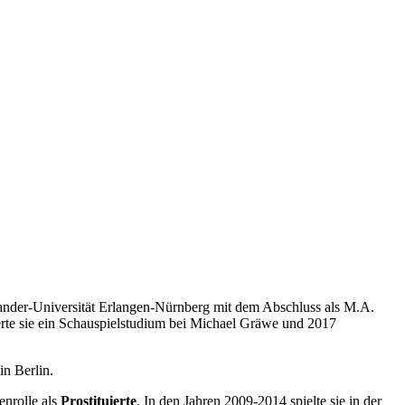
exander-Universität Erlangen-Nürnberg mit dem Abschluss als M.A.
rte sie ein Schauspielstudium bei Michael Gräwe und 2017
in Berlin.
nrolle als
Prostituierte
. In den Jahren 2009-2014 spielte sie in der