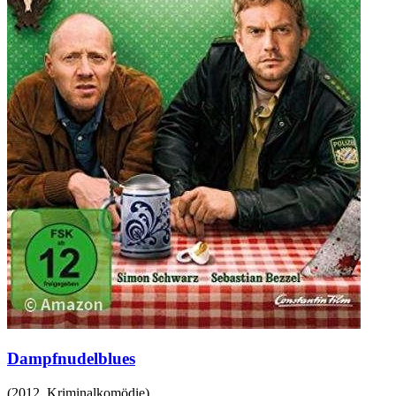
Dampfnudelblues
(
2012
,
Kriminalkomödie
)