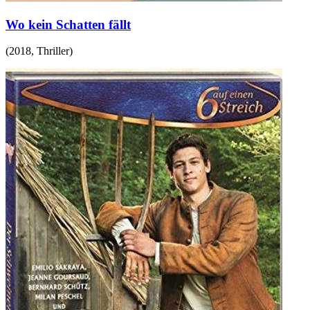
Wo kein Schatten fällt
(
2018
,
Thriller
)