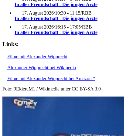
In aller Freundschaft - Die jungen Ärzte
17. August 2026
/
10:30 - 11:15
/
RBB
In aller Freundschaft - Die jungen Ärzte
17. August 2026
/
16:15 - 17:05
/
RBB
In aller Freundschaft - Die jungen Ärzte
Links:
Filme mit Alexander Wipprecht
Alexander Wipprecht bei Wikipedia
Filme mit Alexander Wipprecht bei Amazon *
Foto: 9EkieraM1 / Wikimedia unter CC BY-SA 3.0