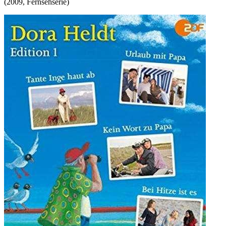
(
2009
,
Fernsehserie
)