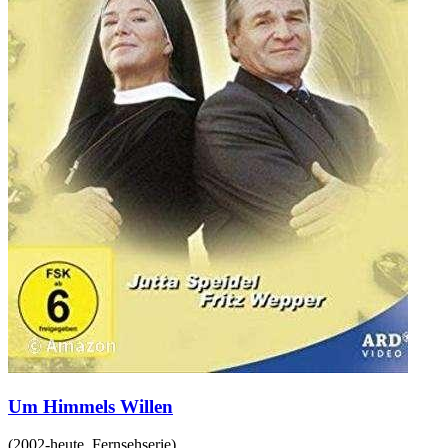
Um Himmels Willen
(
2002-heute
,
Fernsehserie
)