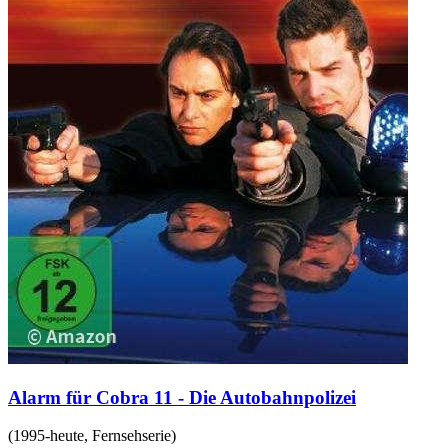
Alarm für Cobra 11 - Die Autobahnpolizei
(
1995-heute
,
Fernsehserie
)