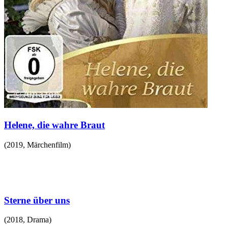
Helene, die wahre Braut
(
2019
,
Märchenfilm
)
Sterne über uns
(
2018
,
Drama
)