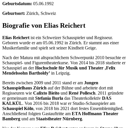
Geburtsdatum:
05.06.1992
Geburtsort:
Zürich, Schweiz
Biografie von Elias Reichert
Elias Reichert
ist ein Schweizer Schauspieler und Regisseur.
Geboren wurde er am 05.06.1992 in Zürich. Er stammt aus einer
Musikerfamilie und spielt seit seiner Kindheit Geige.
Nach der Matura mit altsprachlichem Schwerpunkt 2010 besuchte er
Schauspiel- und Figurentheaterkurse. Von 2014 bis 2018 studierte er
Schauspiel an der
Hochschule für Musik und Theater ‚Felix
Mendelssohn Bartholdy’
in Leipzig.
Bereits zwischen 2009 und 2011 stand er am
Jungen
Schauspielhaus Zürich
auf der Bühne und arbeitete dort mit
Regisseuren wie
Calixto Bieito
und
René Pollesch
. 2011 gründete
er gemeinsam mit
Stefania Burla
das Theaterkollektiv
DAS
KALKÜL
. Von 2016 bis 2018 war er Studio-Schauspieler am
Schauspiel Köln
, von 2018 bis 2021 dort festes Ensemblemitglied.
Anschließend folgten Gastauftritte am
ETA Hoffmann Theater
Bamberg
und am
Staatstheater Nürnberg
.