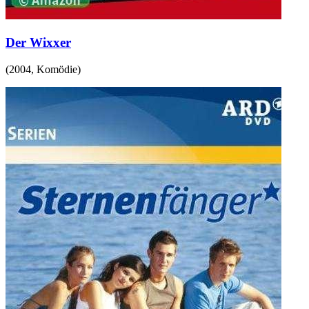
Der Wixxer
(
2004
,
Komödie
)