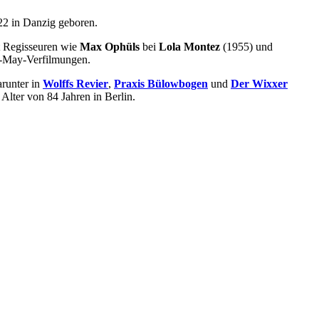
22 in Danzig geboren.
it Regisseuren wie
Max Ophüls
bei
Lola Montez
(1955) und
l-May-Verfilmungen.
arunter in
Wolffs Revier
,
Praxis Bülowbogen
und
Der Wixxer
Alter von 84 Jahren in Berlin.