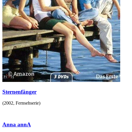
Sternenfänger
(
2002
,
Fernsehserie
)
Anna annA