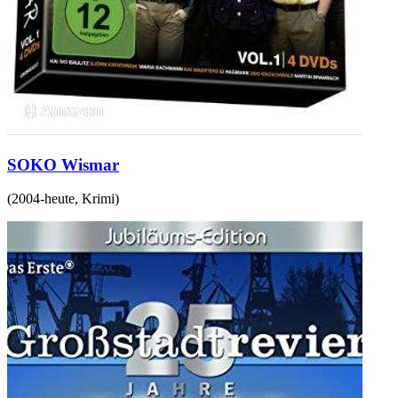
SOKO Wismar
(
2004-heute
,
Krimi
)