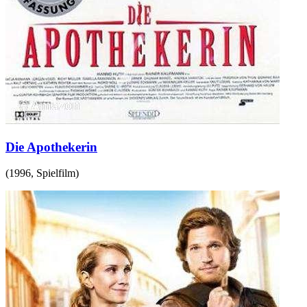
Die Apothekerin
(
1996
,
Spielfilm
)