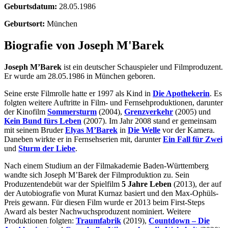
Geburtsdatum:
28.05.1986
Geburtsort:
München
Biografie von Joseph M'Barek
Joseph M’Barek
ist ein deutscher Schauspieler und Filmproduzent.
Er wurde am 28.05.1986 in München geboren.
Seine erste Filmrolle hatte er 1997 als Kind in
Die Apothekerin
. Es
folgten weitere Auftritte in Film- und Fernsehproduktionen, darunter
der Kinofilm
Sommersturm
(2004),
Grenzverkehr
(2005) und
Kein Bund fürs Leben
(2007). Im Jahr 2008 stand er gemeinsam
mit seinem Bruder
Elyas M’Barek
in
Die Welle
vor der Kamera.
Daneben wirkte er in Fernsehserien mit, darunter
Ein Fall für Zwei
und
Sturm der Liebe
.
Nach einem Studium an der Filmakademie Baden-Württemberg
wandte sich Joseph M’Barek der Filmproduktion zu. Sein
Produzentendebüt war der Spielfilm
5 Jahre Leben
(2013), der auf
der Autobiografie von Murat Kurnaz basiert und den Max-Ophüls-
Preis gewann. Für diesen Film wurde er 2013 beim First-Steps
Award als bester Nachwuchsproduzent nominiert. Weitere
Produktionen folgten:
Traumfabrik
(2019),
Countdown – Die