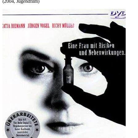
(
2004
,
Jugendfilm
)