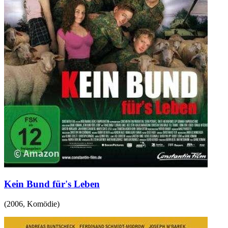
Kein Bund für's Leben
(
2006
,
Komödie
)