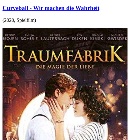
Curveball - Wir machen die Wahrheit
(
2020
,
Spielfilm
)