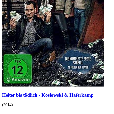
Heiter bis tödlich - Koslowski & Haferkamp
(
2014
)