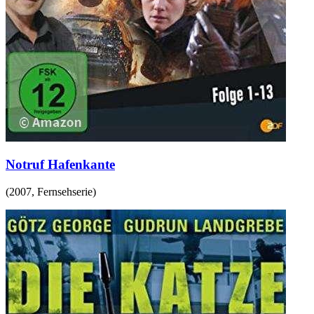
Notruf Hafenkante
(
2007
,
Fernsehserie
)