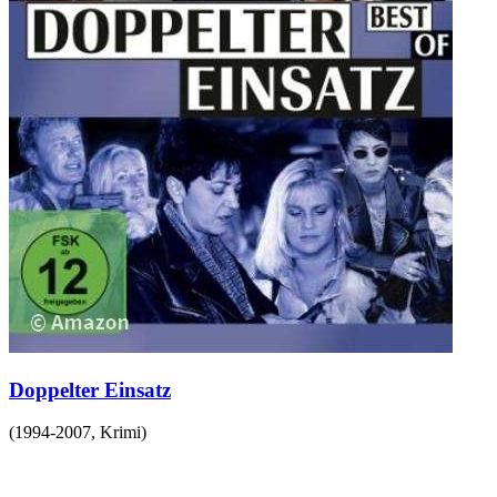
Doppelter Einsatz
(
1994-2007
,
Krimi
)