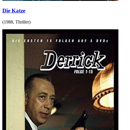
Die Katze
(
1988
,
Thriller
)