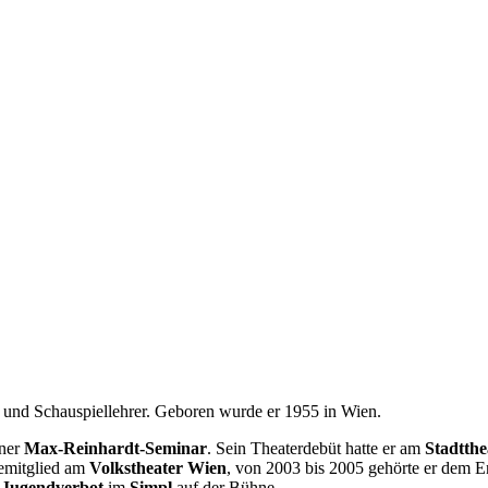
ur und Schauspiellehrer. Geboren wurde er 1955 in Wien.
ener
Max-Reinhardt-Seminar
. Sein Theaterdebüt hatte er am
Stadtthe
lemitglied am
Volkstheater Wien
, von 2003 bis 2005 gehörte er dem 
s Jugendverbot
im
Simpl
auf der Bühne.