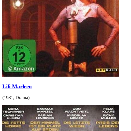
Lili Marleen
(
1981
,
Drama
)