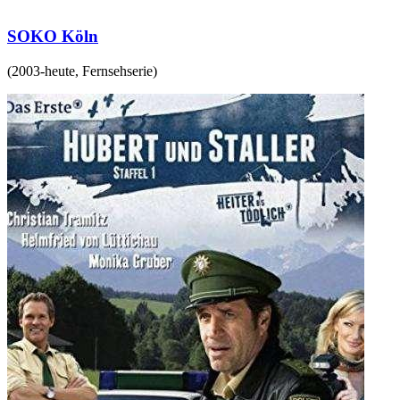
SOKO Köln
(
2003-heute
,
Fernsehserie
)