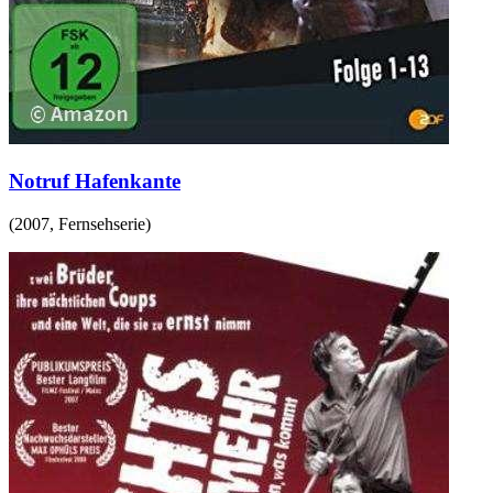
Notruf Hafenkante
(
2007
,
Fernsehserie
)