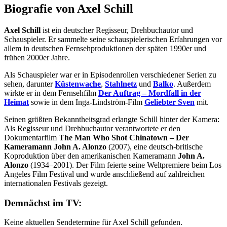
Biografie von Axel Schill
Axel Schill
ist ein deutscher Regisseur, Drehbuchautor und
Schauspieler. Er sammelte seine schauspielerischen Erfahrungen vor
allem in deutschen Fernsehproduktionen der späten 1990er und
frühen 2000er Jahre.
Als Schauspieler war er in Episodenrollen verschiedener Serien zu
sehen, darunter
Küstenwache
,
Stahlnetz
und
Balko
. Außerdem
wirkte er in dem Fernsehfilm
Der Auftrag – Mordfall in der
Heimat
sowie in dem Inga-Lindström-Film
Geliebter Sven
mit.
Seinen größten Bekanntheitsgrad erlangte Schill hinter der Kamera:
Als Regisseur und Drehbuchautor verantwortete er den
Dokumentarfilm
The Man Who Shot Chinatown – Der
Kameramann John A. Alonzo
(2007), eine deutsch-britische
Koproduktion über den amerikanischen Kameramann
John A.
Alonzo
(1934–2001). Der Film feierte seine Weltpremiere beim Los
Angeles Film Festival und wurde anschließend auf zahlreichen
internationalen Festivals gezeigt.
Demnächst im TV:
Keine aktuellen Sendetermine für Axel Schill gefunden.