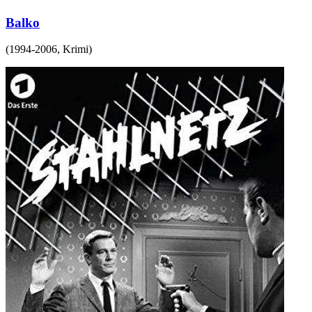
Balko
(
1994-2006
,
Krimi
)