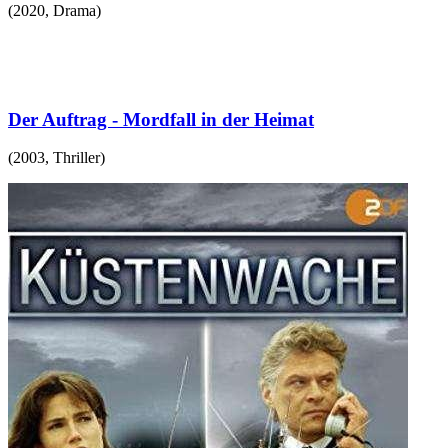
(
2020
,
Drama
)
Der Auftrag - Mordfall in der Heimat
(
2003
,
Thriller
)