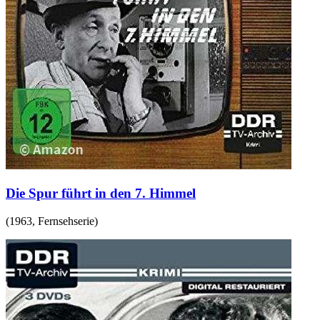
Die Spur führt in den 7. Himmel
(
1963
,
Fernsehserie
)