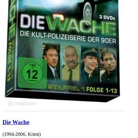
Die Wache
(
1994-2006
,
Krimi
)