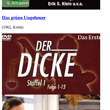
Das grüne Ungeheuer
(
1962
,
Krimi
)