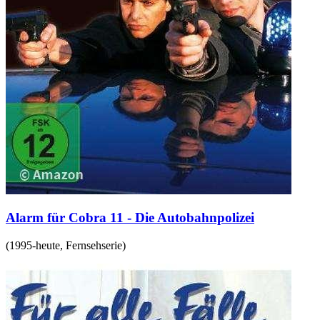
Alarm für Cobra 11 - Die Autobahnpolizei
(
1995-heute
,
Fernsehserie
)