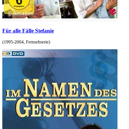
Für alle Fälle Stefanie
(
1995-2004
,
Fernsehserie
)