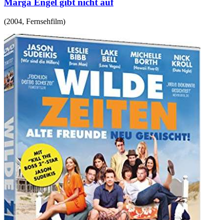
Marga Engel gibt nicht auf
(
2004
,
Fernsehfilm
)