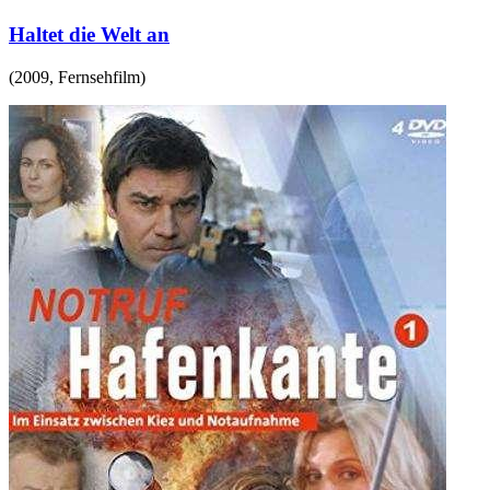
Haltet die Welt an
(
2009
,
Fernsehfilm
)