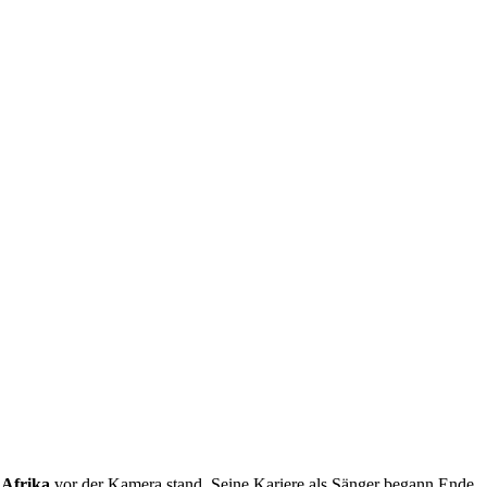
 Afrika
vor der Kamera stand. Seine Kariere als Sänger begann Ende