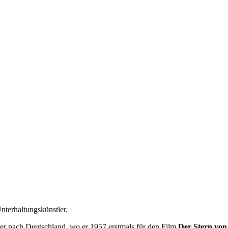
nterhaltungskünstler.
er nach Deutschland, wo er 1957 erstmals für den Film
Der Stern von